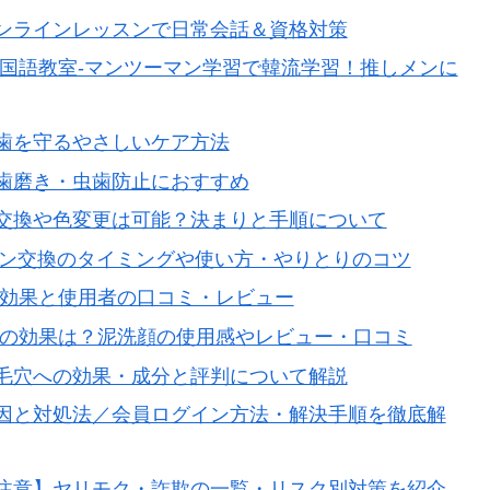
ンラインレッスンで日常会話＆資格対策
韓国語教室-マンツーマン学習で韓流学習！推しメンに
歯を守るやさしいケア方法
歯磨き・虫歯防止におすすめ
交換や色変更は可能？決まりと手順について
イン交換のタイミングや使い方・やりとりのコツ
ア効果と使用者の口コミ・レビュー
への効果は？泥洗顔の使用感やレビュー・口コミ
毛穴への効果・成分と評判について解説
因と対処法／会員ログイン方法・解決手順を徹底解
注意】ヤリモク・詐欺の一覧・リスク別対策を紹介